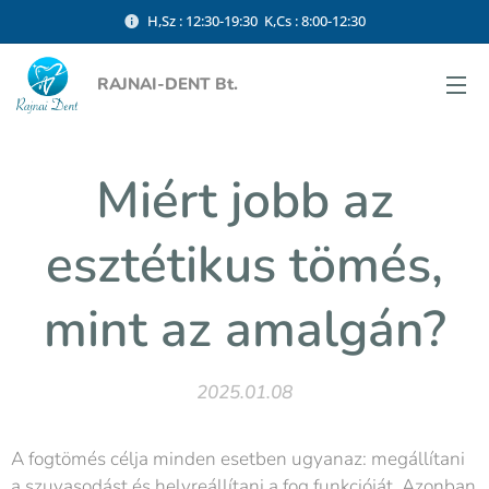
H,Sz : 12:30-19:30 K,Cs : 8:00-12:30
RAJNAI-DENT Bt.
Miért jobb az
esztétikus tömés,
mint az amalgán?
2025.01.08
A fogtömés célja minden esetben ugyanaz: megállítani
a szuvasodást és helyreállítani a fog funkcióját. Azonban