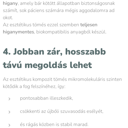
higany
, amely bár kötött állapotban biztonságosnak
számít, sok páciens számára mégis aggodalomra ad
okot.
Az esztétikus tömés ezzel szemben
teljesen
higanymentes
, biokompatibilis anyagból készül.
4. Jobban zár, hosszabb
távú megoldás lehet
Az esztétikus kompozit tömés mikromolekuláris szinten
kötődik a fog felszínéhez, így:
pontosabban illeszkedik,
csökkenti az újbóli szuvasodás esélyét,
és rágás közben is stabil marad.