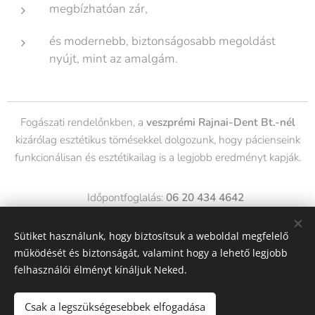
megbízhatóan zár,
és modernebb, biztonságosabb megoldást
nyújt, mint az amalgám.
Fogászati rendelőnkben, a
veszprémi Rajnai-Dent Bt.-nél
kizárólag esztétikus tömésekkel dolgozunk, hogy pácienseink
funkcionálisan és esztétikailag is a legjobb eredményt kapják.
📞 Időpontfoglalás:
06 20 434 4642
Sütiket használunk, hogy biztosítsuk a weboldal megfelelő
működését és biztonságát, valamint hogy a lehető legjobb
Share
felhasználói élményt kínáljuk Neked.
Csak a legszükségesebbek elfogadása