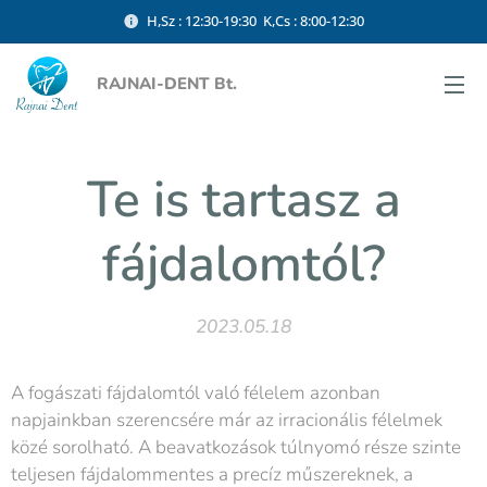
H,Sz : 12:30-19:30 K,Cs : 8:00-12:30
RAJNAI-DENT Bt.
Te is tartasz a
fájdalomtól?
2023.05.18
A fogászati fájdalomtól való félelem azonban
napjainkban szerencsére már az irracionális félelmek
közé sorolható. A beavatkozások túlnyomó része szinte
teljesen fájdalommentes a precíz műszereknek, a