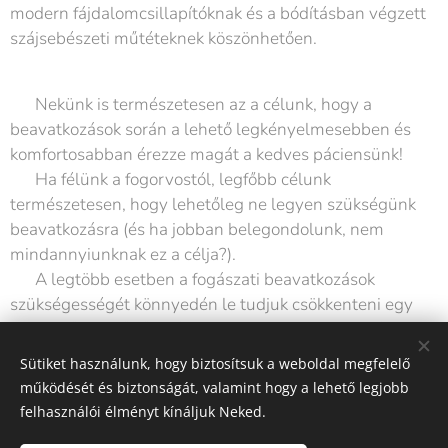
modern fájdalomcsillapítóknak és a bódításban végzett
szájsebészeti műtéteknek köszönhetően.
📌 Nekünk is természetesen az a célunk, hogy a
beavatkozások során a lehető legkényelmesebben és
komfortosabban érezze magát a kedves páciensünk!
📌 Ha félünk a fogorvostól, legfőbb célunk
természetesen, hogy lehetőleg ne legyen szükségünk
beavatkozásra (és ha jobban belegondolunk, nem
mindannyiunknak ez a célja?).😃
📌 A legtöbb esetben a fogászati beavatkozások
szükségességét könnyedén le tudjuk csökkenteni egy
egyszerű(nek tűnő) módszerrel: a helyes fogmosással.
Sütiket használunk, hogy biztosítsuk a weboldal megfelelő
működését és biztonságát, valamint hogy a lehető legjobb
Share
felhasználói élményt kínáljuk Neked.